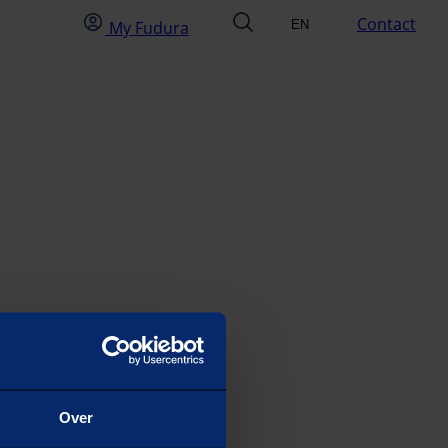
My Fudura
search
Contact
My Fudura
EN
Select language
NL
Over