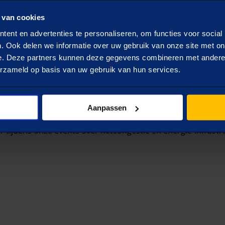
that little bit of extra
control
 van cookies
Een innovatieve oplossing die een
ent en advertenties te personaliseren, om functies voor social
. Ook delen we informatie over uw gebruik van onze site met on
traditionele installatie verandert in een
e. Deze partners kunnen deze gegevens combineren met andere i
Read more
slimme installatie.
erzameld op basis van uw gebruik van hun services.
previ
NetControl provides 'just' that little bit of extr
Aanpassen
er tijdens onze events over netcongestie en energie-infrast