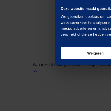
Deze website maakt gebruik
We gebruiken cookies om cont
websiteverkeer te analyseren
media, adverteren en analys
verstrekt of die ze hebben v
Weigeren
Van inzicht naar gesprek. Verdiep je verd
>>