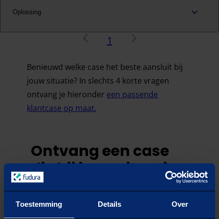
Oplossing
vorige
Volgende
1
Benieuwd welke case het beste aansluit bij
jouw situatie? In slechts 4 korte vragen
ontvang je hieronder
een passende
klantcase op maat.
Ontvang een case
die bij jouw situatie
past
Toestemming
Details
Over
VRAAG
1
/
4