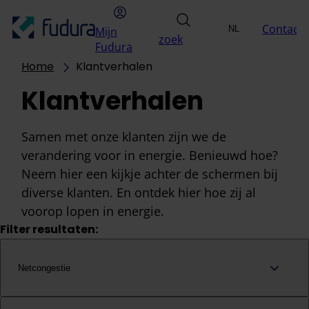
Overslaan naar inhoud
hoofdmenu
Mijn Fudura
zoek
Contact
NL
Mijn
Uitdagingen
Oplossin
zoek
Selecteer taal
EN
Fudura
Home
Klantverhalen
Klantverhalen
Samen met onze klanten zijn we de
verandering voor in energie. Benieuwd hoe?
Neem hier een kijkje achter de schermen bij
diverse klanten. En ontdek hier hoe zij al
voorop lopen in energie.
Filter resultaten:
Netcongestie