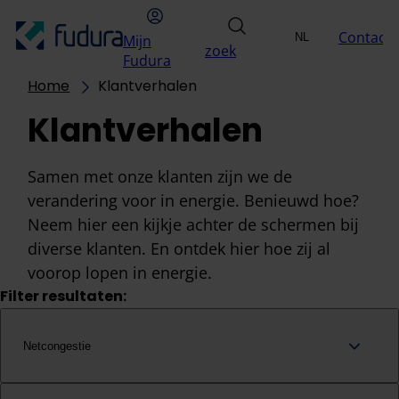
Overslaan naar inhoud
hoofdmenu
Mijn Fudura
zoek
Contact
NL
Mijn
Uitdagingen
Oplossin
zoek
Selecteer taal
EN
Fudura
Home
Klantverhalen
Klantverhalen
Samen met onze klanten zijn we de
verandering voor in energie. Benieuwd hoe?
Neem hier een kijkje achter de schermen bij
diverse klanten. En ontdek hier hoe zij al
voorop lopen in energie.
Filter resultaten:
Netcongestie