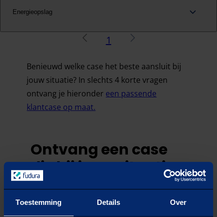
Energieopslag
vorige
Volgende
1
Benieuwd welke case het beste aansluit bij
jouw situatie? In slechts 4 korte vragen
ontvang je hieronder
een passende
klantcase op maat.
Ontvang een case
die bij jouw situatie
past
Toestemming
Details
Over
VRAAG
1
/
4