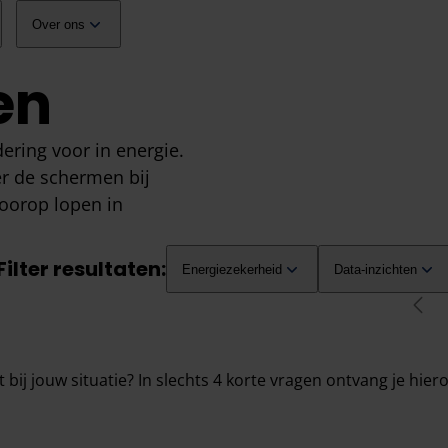
Over ons
en
ering voor in energie.
r de schermen bij
voorop lopen in
Filter resultaten:
Energiezekerheid
Data-inzichten
vori
 bij jouw situatie? In slechts 4 korte vragen ontvang je hie