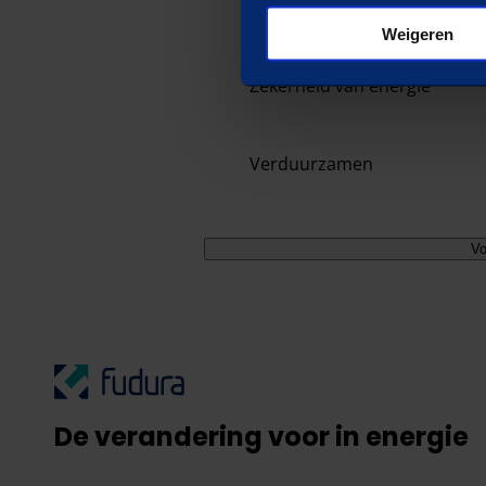
Inzicht in verbruik
Weigeren
Zekerheid van energie
Verduurzamen
Vo
De verandering voor in energie