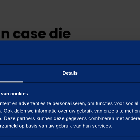
n case die
uatie past
Details
oel?
 van cookies
ent en advertenties te personaliseren, om functies voor social
. Ook delen we informatie over uw gebruik van onze site met on
e. Deze partners kunnen deze gegevens combineren met andere i
erzameld op basis van uw gebruik van hun services.