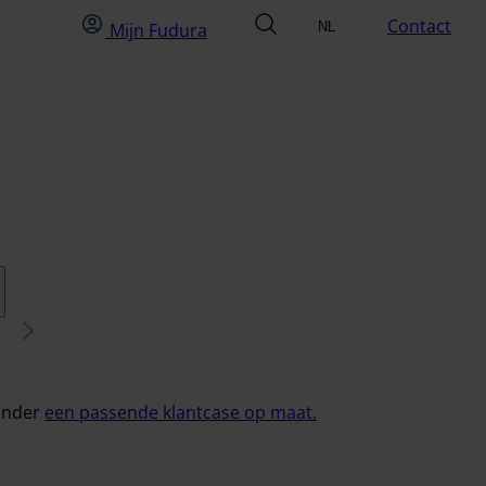
Mijn Fudura
zoek
Contact
Mijn Fudura
NL
Selecteer taal
EN
ge
Volgende
ronder
een passende klantcase op maat.