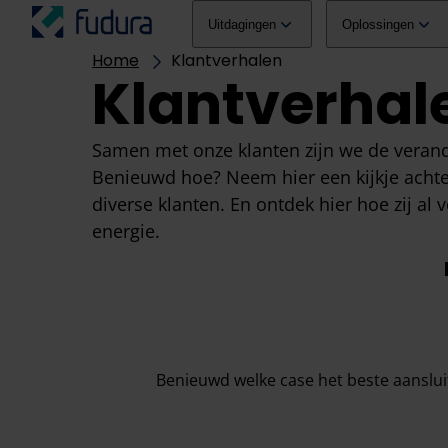
Overslaan naar inhoud
hoofdmenu
Uitdagingen
Oplossingen
Home
Klantverhalen
Klantverhal
Samen met onze klanten zijn we de verand
Benieuwd hoe? Neem hier een kijkje achte
diverse klanten. En ontdek hier hoe zij al 
energie.
Benieuwd welke case het beste aansluit