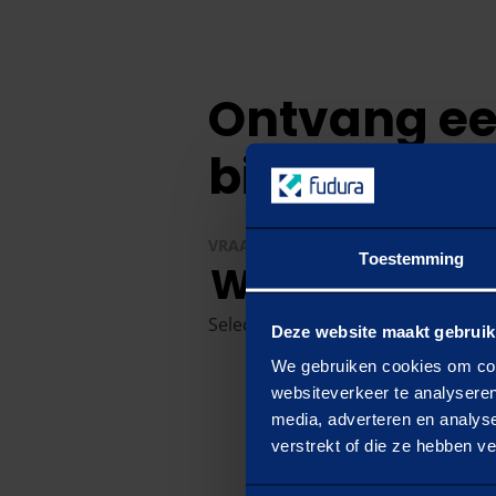
Ontvang ee
bij jouw sit
VRAAG
1
/
4
Toestemming
Wat is jouw d
Selecteer één optie
Deze website maakt gebruik
We gebruiken cookies om cont
websiteverkeer te analyseren
media, adverteren en analys
Capaciteit uitbreiden
verstrekt of die ze hebben v