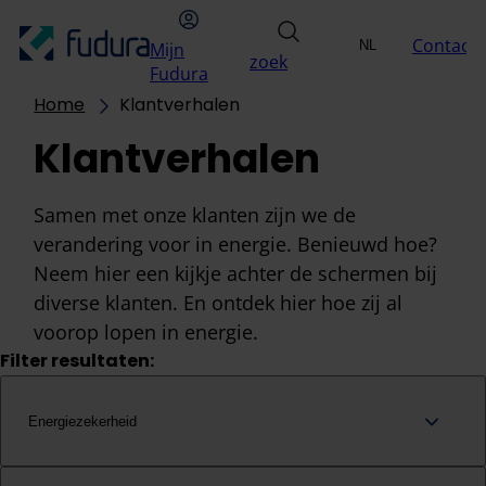
Overslaan naar inhoud
hoofdmenu
Mijn Fudura
zoek
Contact
NL
Mijn
Uitdagingen
Oplossin
zoek
Selecteer taal
EN
Fudura
Home
Klantverhalen
Klantverhalen
Samen met onze klanten zijn we de
verandering voor in energie. Benieuwd hoe?
Neem hier een kijkje achter de schermen bij
diverse klanten. En ontdek hier hoe zij al
voorop lopen in energie.
Filter resultaten:
Energiezekerheid