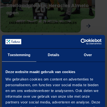
Snellaadplein bij Heracles Almelo
open
ENERGIEZEKERHEID
ZAKELIJKE LAADPALEN
vorige
Volgende
Snellaadplein bij Heracles Almelo open
1
Benieuwd welke case het beste aansluit bij
Toestemming
Details
Over
jouw situatie? In slechts 4 korte vragen
ontvang je hieronder
een passende
klantcase op maat.
Deze website maakt gebruik van cookies
We gebruiken cookies om content en advertenties te
personaliseren, om functies voor social media te bieden
Ontvang een case
en om ons websiteverkeer te analyseren. Ook delen we
informatie over uw gebruik van onze site met onze
die bij jouw situatie
partners voor social media, adverteren en analyse. Deze