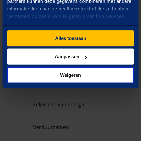
past
partners kunnen deze gegevens combineren met andere
informatie die u aan ze heeft verstrekt of die ze hebben
verzameld op basis van uw gebruik van hun services.
VRAAG
1
/
4
Wat is jouw doel?
Selecteer één optie
Alles toestaan
Aanpassen
Capaciteit uitbreiden
Weigeren
Inzicht in verbruik
Zekerheid van energie
Verduurzamen