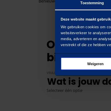
Benieuwd welke case het beste aansluit
Toestemming
Deze website maakt gebruik
We gebruiken cookies om cont
websiteverkeer te analyseren
media, adverteren en analys
Ontvang ee
verstrekt of die ze hebben v
bij jouw sit
Weigeren
VRAAG
1
/
4
Wat is jouw d
Selecteer één optie