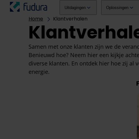
Overslaan naar inhoud
hoofdmenu
Uitdagingen
Oplossingen
Home
Klantverhalen
Klantverhal
Samen met onze klanten zijn we de verand
Benieuwd hoe? Neem hier een kijkje achte
diverse klanten. En ontdek hier hoe zij al 
energie.
F