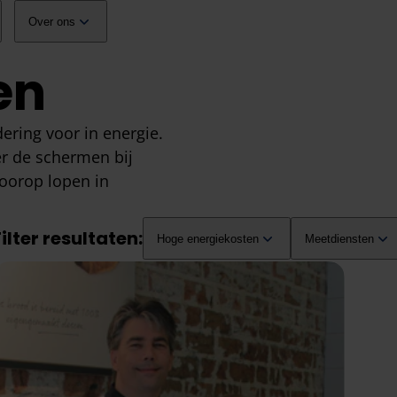
Over ons
en
ering voor in energie.
r de schermen bij
voorop lopen in
ilter resultaten:
Hoge energiekosten
Meetdiensten