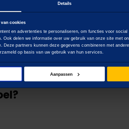
 bij jouw situatie? In slechts 4 korte vragen ontvang je hie
Details
 van cookies
ent en advertenties te personaliseren, om functies voor social
. Ook delen we informatie over uw gebruik van onze site met on
e. Deze partners kunnen deze gegevens combineren met andere i
n case die
erzameld op basis van uw gebruik van hun services.
uatie past
Aanpassen
oel?