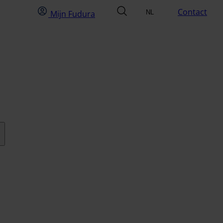
Mijn Fudura
zoek
Contact
Mijn Fudura
NL
Selecteer taal
EN