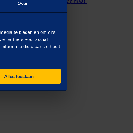
ronder
een passende klantcase op maat.
Over
 media te bieden en om ons
ze partners voor social
nformatie die u aan ze heeft
Alles toestaan