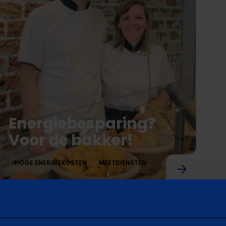
Energiebesparing?
Voor de bakker!
HOGE ENERGIEKOSTEN
MEETDIENSTEN
vorige
Energiebesparing? Voor de bakker!