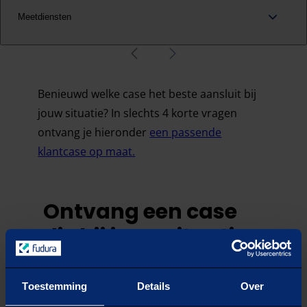
Meetdiensten
vorige
Volgende
Benieuwd welke case het beste aansluit bij
jouw situatie? In slechts 4 korte vragen
ontvang je hieronder
een passende
klantcase op maat.
Ontvang een case
die bij jouw situatie
past
Toestemming
Details
Over
VRAAG
1
/
4