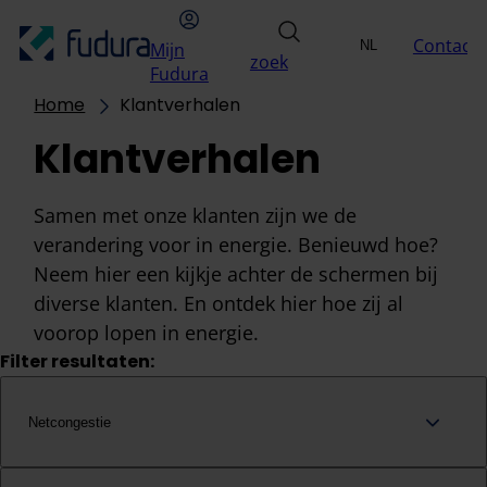
Overslaan naar inhoud
hoofdmenu
Mijn Fudura
zoek
Contact
NL
Mijn
Uitdagingen
Oplossin
zoek
Selecteer taal
EN
Fudura
Home
Klantverhalen
Klantverhalen
Samen met onze klanten zijn we de
verandering voor in energie. Benieuwd hoe?
Neem hier een kijkje achter de schermen bij
diverse klanten. En ontdek hier hoe zij al
voorop lopen in energie.
Filter resultaten:
Netcongestie