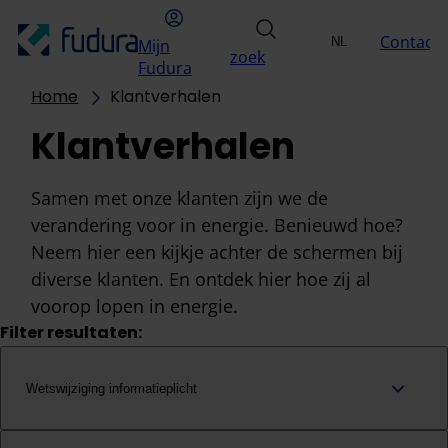
Overslaan naar inhoud
hoofdmenu
Mijn Fudura
zoek
Contact
NL
Mijn
Uitdagingen
Oplossin
zoek
Selecteer taal
EN
Fudura
Home
Klantverhalen
Klantverhalen
Samen met onze klanten zijn we de
verandering voor in energie. Benieuwd hoe?
Neem hier een kijkje achter de schermen bij
diverse klanten. En ontdek hier hoe zij al
voorop lopen in energie.
Filter resultaten:
Wetswijziging informatieplicht