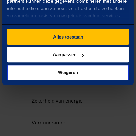
past
partners kunnen deze gegevens combineren met andere
informatie die u aan ze heeft verstrekt of die ze hebben
verzameld op basis van uw gebruik van hun services.
VRAAG
1
/
4
Wat is jouw doel?
Selecteer één optie
Alles toestaan
Aanpassen
Capaciteit uitbreiden
Weigeren
Inzicht in verbruik
Zekerheid van energie
Verduurzamen