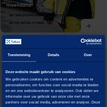
meetdata
WETSWIJZIGING INFORMATIEPLICHT
METEN, WETEN, STUREN
vorige
Volgende
Minder gasverbruik dankzij meetdata
1
Benieuwd welke case het beste aansluit bij
Toestemming
Details
Over
jouw situatie? In slechts 4 korte vragen
ontvang je hieronder
een passende
klantcase op maat.
Deze website maakt gebruik van cookies
We gebruiken cookies om content en advertenties te
personaliseren, om functies voor social media te bieden
Ontvang een case
en om ons websiteverkeer te analyseren. Ook delen we
informatie over uw gebruik van onze site met onze
die bij jouw situatie
partners voor social media, adverteren en analyse. Deze