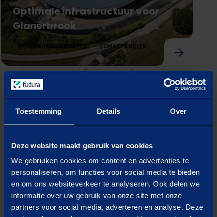
Optimale infrastructuur voor
Glanerbrook
HOGE ENERGIEKOSTEN
ZONNEPANELEN
vorige
Volgende
Optimale infrastructuur voor Glanerbrook
1
Benieuwd welke case het beste aansluit bij
Toestemming
Details
Over
jouw situatie? In slechts 4 korte vragen
ontvang je hieronder
een passende
klantcase op maat.
Deze website maakt gebruik van cookies
We gebruiken cookies om content en advertenties te
personaliseren, om functies voor social media te bieden
Ontvang een case
en om ons websiteverkeer te analyseren. Ook delen we
informatie over uw gebruik van onze site met onze
die bij jouw situatie
partners voor social media, adverteren en analyse. Deze