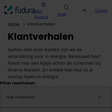
Overslaan naar inhoud
hoofdmenu
Mijn Fudura
zoek
Contact
NL
Mijn
Uitdagingen
Oplossin
zoek
Selecteer taal
EN
Fudura
Home
Klantverhalen
Klantverhalen
Samen met onze klanten zijn we de
verandering voor in energie. Benieuwd hoe?
Neem hier een kijkje achter de schermen bij
diverse klanten. En ontdek hier hoe zij al
voorop lopen in energie.
Filter resultaten:
Hoge energiekosten