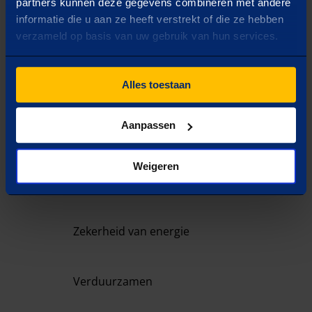
past
partners kunnen deze gegevens combineren met andere
informatie die u aan ze heeft verstrekt of die ze hebben
verzameld op basis van uw gebruik van hun services.
VRAAG
1
/
4
Wat is jouw doel?
Selecteer één optie
Alles toestaan
Aanpassen
Capaciteit uitbreiden
Weigeren
Inzicht in verbruik
Zekerheid van energie
Verduurzamen