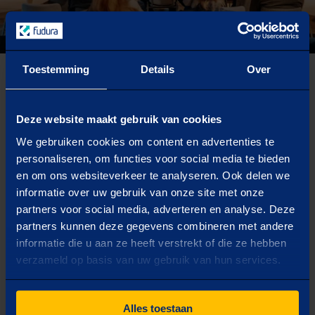
Home
Bedankt
Evenement
Toestemming
Details
Over
Evenement
Deze website maakt gebruik van cookies
Bedankt! We hebben je aanmelding in goede
We gebruiken cookies om content en advertenties te
orde ontvangen. Je ontvangt hiervan een
personaliseren, om functies voor social media te bieden
bevestiging per e-mail. In aanloop naar het
en om ons websiteverkeer te analyseren. Ook delen we
event sturen we je meer informatie. Graag tot
informatie over uw gebruik van onze site met onze
binnenkort!
partners voor social media, adverteren en analyse. Deze
partners kunnen deze gegevens combineren met andere
informatie die u aan ze heeft verstrekt of die ze hebben
verzameld op basis van uw gebruik van hun services.
De verandering voor in energie
Alles toestaan