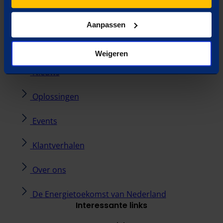
Adviesgesprek
Nieuwsbrief
Aanpassen
Uitdagingen
Weigeren
Nieuws
Oplossingen
Events
Klantverhalen
Over ons
De Energietoekomst van Nederland
Interessante links