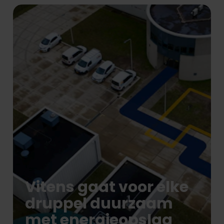
Vitens gaat voor elke
druppel duurzaam
met energieopslag