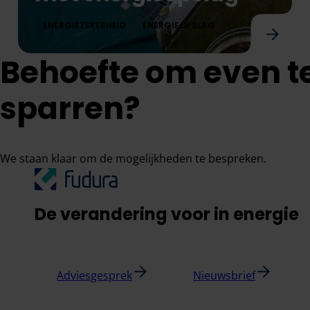
ENERGIEZEKERHEID
ENERGIEOPSLAG
Behoefte om even t
Vitens gaat voor elke druppel duurzaam met 
sparren?
We staan klaar om de mogelijkheden te bespreken.
De verandering voor in energie
Adviesgesprek
Nieuwsbrief