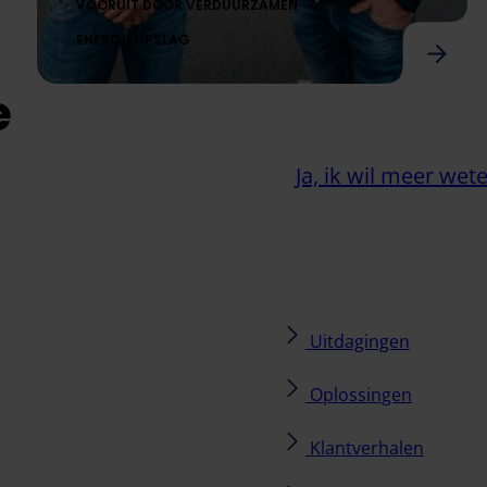
VOORUIT DOOR VERDUURZAMEN
ENERGIEOPSLAG
e
energieopslag
Slimme energie innovatie voor Van der Spek
Ja, ik wil meer wet
Uitdagingen
Oplossingen
Klantverhalen