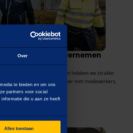
k Verantwoord Ondernemen
Over
itstoot ook belangrijk. Daarom hebben we strakke
n communiceren we hier open over met medewerkers,
 media te bieden en om ons
ze partners voor social
nformatie die u aan ze heeft
Alles toestaan