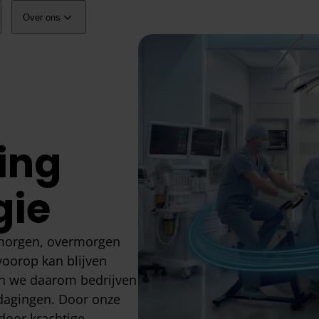
Over ons
ing
gie
morgen, overmorgen
 voorop kan blijven
pen we daarom bedrijven
tdagingen. Door onze
door krachtige,