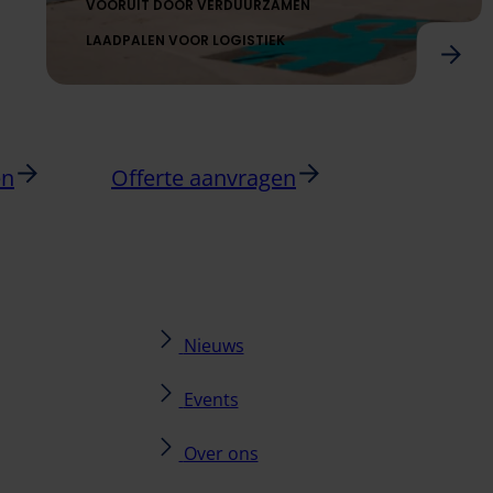
VOORUIT DOOR VERDUURZAMEN
LAADPALEN VOOR LOGISTIEK
Snellaadplein voor Lidl distributie centrum
en
Offerte aanvragen
Nieuws
Events
Over ons