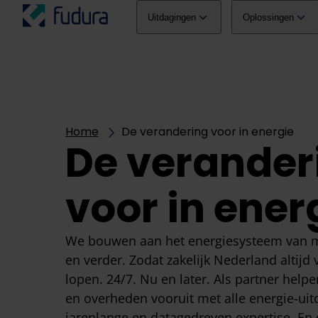
Overslaan naar inhoud
hoofdmenu
Uitdagingen
Oplossingen
Home
De verandering voor in energie
De verander
voor in ener
We bouwen aan het energiesysteem van 
en verder. Zodat zakelijk Nederland altijd
lopen. 24/7. Nu en later. Als partner hel
en overheden vooruit met alle energie-ui
jarenlange en datagedreven expertise. En 