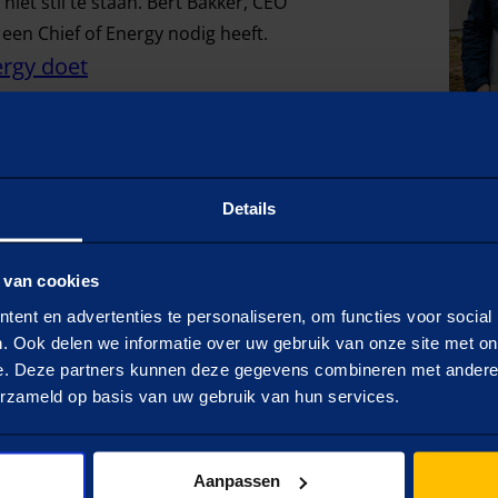
 niet stil te staan. Bert Bakker, CEO
 een Chief of Energy nodig heeft.
ergy doet
Maatschappelij
Details
ant veiligheid, gezondheid
We vinden onze eigen CO2-u
 van cookies
 staat voorop. Daarom zijn
reductiedoelstellingen. E
ent en advertenties te personaliseren, om functies voor social
leveranciers en klanten.
. Ook delen we informatie over uw gebruik van onze site met on
e. Deze partners kunnen deze gegevens combineren met andere i
erzameld op basis van uw gebruik van hun services.
Meer over MVO
Aanpassen