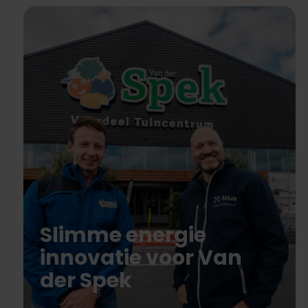
Slimme energie
innovatie voor Van
der Spek