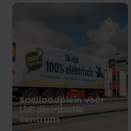
Snellaadplein voor
Lidl distributie
centrum