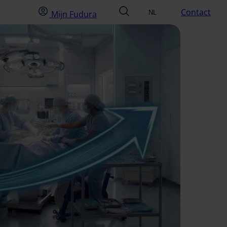
Mijn Fudura
zoek
Contact
Mijn Fudura
NL
Selecteer taal
EN