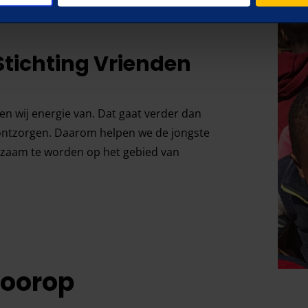
Stichting Vrienden
en wij energie van. Dat gaat verder dan
 ontzorgen. Daarom helpen we de jongste
edzaam te worden op het gebied van
voorop