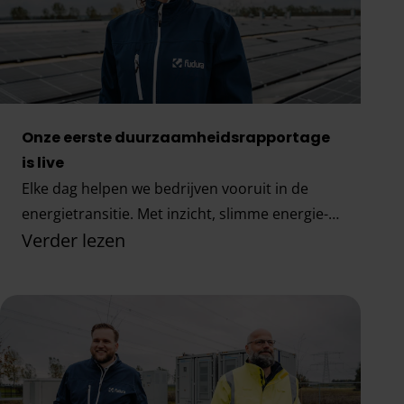
Onze eerste duurzaamheidsrapportage
is live
Elke dag helpen we bedrijven vooruit in de
energietransitie. Met inzicht, slimme energie-
Verder lezen
infrastructuur en duurzame oplossingen. In
onze eerste duurzaamheidsrapportage laten
Onze eerste duurzaamheidsrapportage is live
we zien welke stappen we zelf zetten. En hoe
we verder bouwen aan duurzame
vooruitgang.