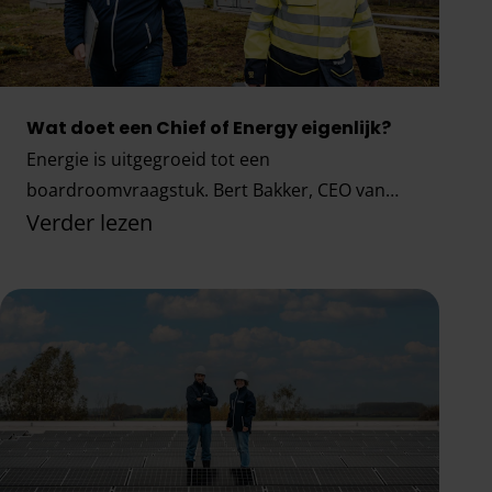
Wat doet een Chief of Energy eigenlijk?
Energie is uitgegroeid tot een
boardroomvraagstuk. Bert Bakker, CEO van
Verder lezen
Fudura, legt uit waarom elk bedrijf een Chief of
Energy nodig heeft.
Wat doet een Chief of Energy eigenlijk?