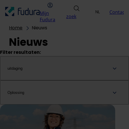
Overslaan naar inhoud
hoofdmenu
Mijn Fudura
zoek
Contact
NL
Mijn
Uitdagingen
Oplossin
zoek
Selecteer taal
EN
Fudura
Home
Nieuws
Nieuws
Filter resultaten:
uitdaging
Oplossing