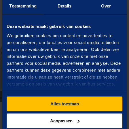
in Noord-Brabant
Toestemming
Details
Over
TenneT geeft in totaal 805 megawatt extra
capaciteit vrij voor met name afname van
Verder lezen
elektriciteit.
Deze website maakt gebruik van cookies
We gebruiken cookies om content en advertenties te
Grote stap vooruit voor stroomafname in Noord
personaliseren, om functies voor social media te bieden
en om ons websiteverkeer te analyseren. Ook delen we
informatie over uw gebruik van onze site met onze
partners voor social media, adverteren en analyse. Deze
partners kunnen deze gegevens combineren met andere
informatie die u aan ze heeft verstrekt of die ze hebben
verzameld op basis van uw gebruik van hun services.
Alles toestaan
Het stroomnet kraakt. Tijd om zelf
kracht bij te zetten.
Aanpassen