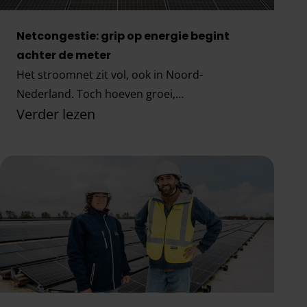
Netcongestie: grip op energie begint
achter de meter
Het stroomnet zit vol, ook in Noord-
Nederland. Toch hoeven groei,
Verder lezen
verduurzaming, elektrificatie en
energiezekerheid niet stil te vallen. Tijdens het
Netcongestie: grip op energie begint achter de 
Fudura-event Van netcongestie naar
vooruitgang in Hoogeveen lieten Erwin Mulder
en Tim Haarlem zien waar nieuwe ruimte
ontstaat. Dit zijn de belangrijkste inzichten.