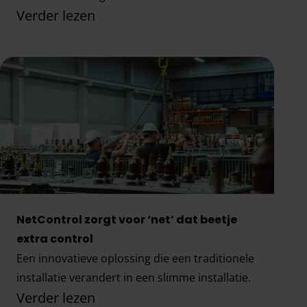
Verder lezen
energieverbruik.
Flex-e subsidie: minder netcongestie met flexibel
NetControl zorgt voor ‘net’ dat beetje
extra control
Een innovatieve oplossing die een traditionele
installatie verandert in een slimme installatie.
Verder lezen