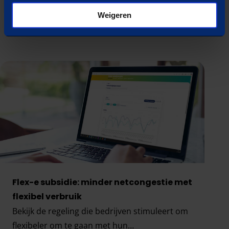
De situatie op het elektriciteitsnet wordt
steeds nijpender, lees wat je zelf kunt doen.
Weigeren
Verder lezen
Het stroomnet kraakt. Tijd om zelf kracht bij te z
Flex-e subsidie: minder netcongestie met
flexibel verbruik
Bekijk de regeling die bedrijven stimuleert om
flexibeler om te gaan met hun