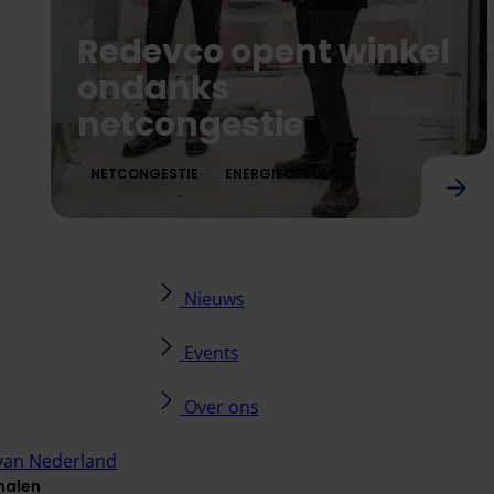
Redevco opent winkel
ondanks
netcongestie
NETCONGESTIE
ENERGIEOPSLAG
gie
Redevco opent winkel ondanks netcongesti
Nieuws
Events
Over ons
van Nederland
halen