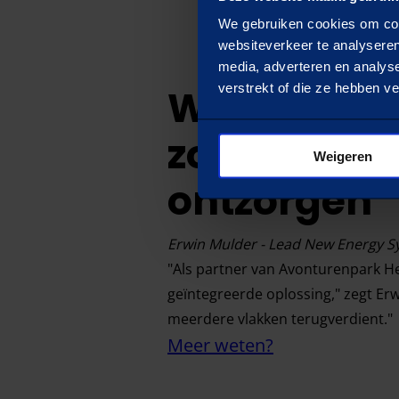
We gebruiken cookies om cont
websiteverkeer te analyseren
media, adverteren en analys
verstrekt of die ze hebben v
We willen o
zoveel moge
Weigeren
ontzorgen
Erwin Mulder - Lead New Energy Sy
"Als partner van Avonturenpark He
geïntegreerde oplossing," zegt Erw
meerdere vlakken terugverdient."
Meer weten?