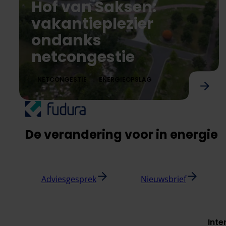
Hof van Saksen:
vakantieplezier
ondanks
netcongestie
NETCONGESTIE
ENERGIEOPSLAG
Hof van Saksen: vakantieplezier ondanks ne
De verandering voor in energie
Adviesgesprek
Nieuwsbrief
Inte