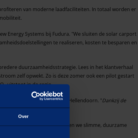
fiteren van moderne laadfaciliteiten. In totaal worden er
obiliteit.
ew Energy Systems bij Fudura. "We sluiten de solar carport
heidsdoelstellingen te realiseren, kosten te besparen en
bredere duurzaamheidsstrategie. Lees in het klantverhaal
stroom zelf opwekt. Zo is deze zomer ook een pilot gestart
₂-uitstoot in de regio.
de directie van Avonturenpark Hellendoorn. "
Dankzij de
g bieden.
"
Over
 van bedrijven. Samen realiseren we slimme, duurzame
 bezoekers verrijken.