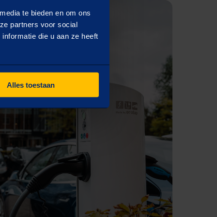
 media te bieden en om ons
ze partners voor social
nformatie die u aan ze heeft
Alles toestaan