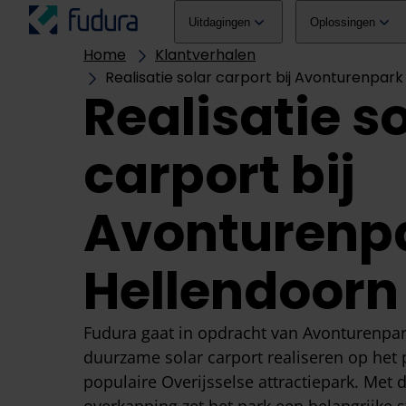
Overslaan naar inhoud
hoofdmenu
Uitdagingen
Oplossingen
Home
Klantverhalen
Realisatie solar carport bij Avonturenpar
Realisatie s
carport bij
Avonturenp
Hellendoorn
Fudura gaat in opdracht van Avonturenpa
duurzame solar carport realiseren op het 
populaire Overijsselse attractiepark. Met 