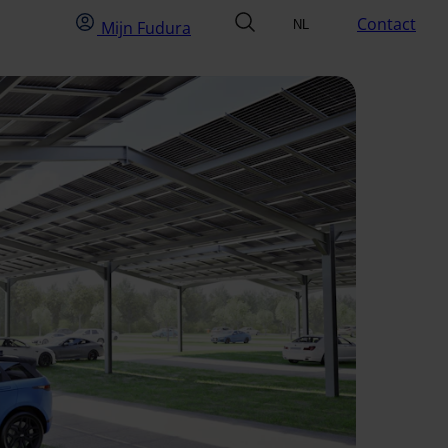
Mijn Fudura
zoek
Contact
Mijn Fudura
NL
Selecteer taal
EN