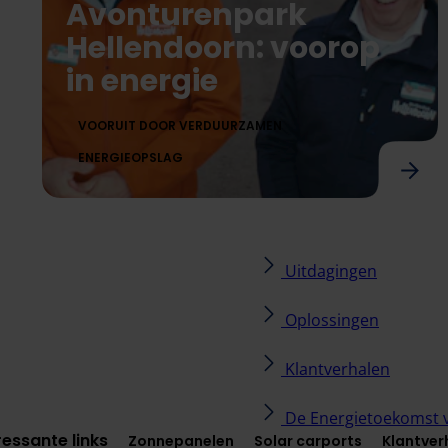
Avonturenpark
Hellendoorn: voorop
in energie
VOORUIT DOOR VERDUURZAMEN
ENERGIEOPSLAG
tcongestie
Avonturenpark Hellendoorn: voorop in ener
Uitdagingen
Oplossingen
Klantverhalen
De Energietoekomst 
ressante links
Zonnepanelen
Solar carports
Klantver