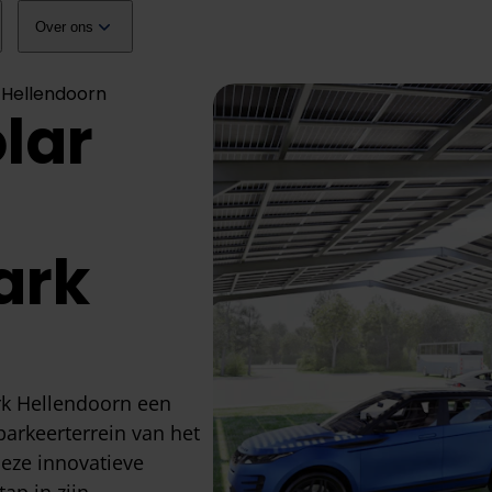
Over ons
k Hellendoorn
olar
ark
rk Hellendoorn een
parkeerterrein van het
deze innovatieve