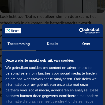
Loek licht toe: ‘Dat is niet alleen slim en duurzaam, het
scheelt ook in de kosten, de batterijcapaciteit wordt
immers optimaal afgestemd. Ook geeft het vertrouwen dat
we het voor langere tijd goed geregeld hebben. Het was
niet even een pleister plakken, maar het écht oplossen en
Toestemming
Details
Over
vooruitkijken. Want op papier zou de netcongestie in 2024
opgelost zijn, maar gezien de ontwikkelingen in de markt
Deze website maakt gebruik van cookies
denk ik dat we de batterij nog wel langer nodig gaan
We gebruiken cookies om content en advertenties te
hebben. Dankzij onze energieopslag weten we dat we niet
personaliseren, om functies voor social media te bieden
over die grens heengaan en kunnen draaien zoals we
en om ons websiteverkeer te analyseren. Ook delen we
willen. We hebben dit zomerseizoen gewoon kunnen
informatie over uw gebruik van onze site met onze
produceren zoals altijd, omdat alles keurig op tijd
partners voor social media, adverteren en analyse. Deze
klaarstond.’
partners kunnen deze gegevens combineren met andere
informatie die u aan ze heeft verstrekt of die ze hebben