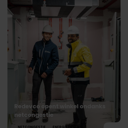
Redevco opent winkel ondanks
netcongestie
NETCONGESTIE
ENERGIEOPSLAG