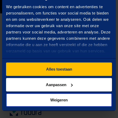
We gebruiken cookies om content en advertenties te
personaliseren, om functies voor social media te bieden
en om ons websiteverkeer te analyseren. Ook delen we
Inzichten uit netcongestie-event
informatie over uw gebruik van onze site met onze
Ontdek de slimme keuzes die je vandaag al
partners voor social media, adverteren en analyse. Deze
kunt maken om morgen tóch te kunnen
partners kunnen deze gegevens combineren met andere
informatie die u aan ze heeft verstrekt of die ze hebben
Verder lezen
groeien én verduurzamen.
verzameld op basis van uw gebruik van hun services.
vorige
Volgende
Inzichten uit netcongestie-event
1
2
Alles toestaan
Van inzicht naar gesprek. Verdiep je verder
tijdens onze events over netcongestie en
Aanpassen
energie-infrastructuur.
Bekijk onze
aankomende events >>
Weigeren