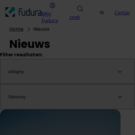
Overslaan naar inhoud
hoofdmenu
Mijn Fudura
zoek
Contact
NL
Mijn
Uitdagingen
Oplossin
zoek
Selecteer taal
EN
Fudura
Home
Nieuws
Nieuws
Filter resultaten:
uitdaging
Oplossing