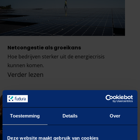
Netcongestie als groeikans
Hoe bedrijven sterker uit de energiecrisis
kunnen komen.
Verder lezen
Netcongestie als groeikans
Toestemming
Details
Over
Deze website maakt gebruik van cookies