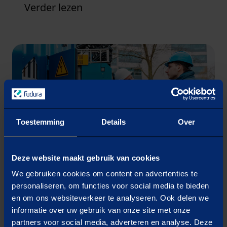
Verder lezen
Data-inzichten
Toestemming
Details
Over
Deze website maakt gebruik van cookies
Power Quality
We gebruiken cookies om content en advertenties te
Een grootverbruikaansluiting die groots
personaliseren, om functies voor social media te bieden
presteert. Zonder uitval, storing of
en om ons websiteverkeer te analyseren. Ook delen we
blindverbruik en onnodige kosten. De kwaliteit
informatie over uw gebruik van onze site met onze
partners voor social media, adverteren en analyse. Deze
van stroom en spanning is daarbij enorm